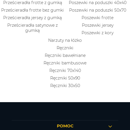
Prześcieradła frotte z gumką
Poszewki na poduszki 40x40
Prześcieradła frotte bez gumki
Poszewki na poduszki 50x70
Prześcieradła jersey z gumką
Poszewki frotte
Prześcieradła satynowe z
Poszewki jersey
gumką
Poszewki z kory
Narzuty na łóżko
Ręczniki
Ręczniki bawełniane
Ręczniki bambusowe
Ręczniki 70x140
Ręczniki 50x90
Ręczniki 30x50
POMOC