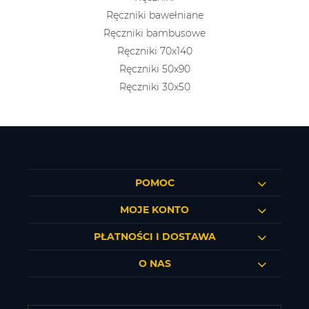
Ręczniki bawełniane
Ręczniki bambusowe
Ręczniki 70x140
Ręczniki 50x90
Ręczniki 30x50
POMOC
MOJE KONTO
PŁATNOŚCI I DOSTAWA
O NAS