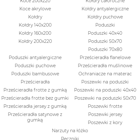
Koce 200x220
Kołdry całoroczne
Koce akrylowe
Kołdry antyalergiczne
Kołdry
Kołdry puchowe
Kołdry 140x200
Poduszki
Kołdry 160x200
Poduszki 40x40
Kołdry 200x220
Poduszki 50x70
Poduszki 70x80
Poduszki antyalergiczne
Prześcieradła flanelowe
Poduszki puchowe
Prześcieradła muślinowe
Poduszki bambusowe
Ochraniacze na materac
Prześcieradła
Poszewki na poduszki
Prześcieradła frotte z gumką
Poszewki na poduszki 40x40
Prześcieradła frotte bez gumki
Poszewki na poduszki 50x70
Prześcieradła jersey z gumką
Poszewki frotte
Prześcieradła satynowe z
Poszewki jersey
gumką
Poszewki z kory
Narzuty na łóżko
Ręczniki