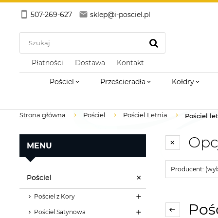
507-269-627
sklep@i-posciel.pl
Płatności
Dostawa
Kontakt
Pościel
Prześcieradła
Kołdry
Strona główna
Pościel
Pościel Letnia
Pościel le
Opc
MENU
Producent: (wyb
Pościel
Pościel z Kory
Pośc
Pościel Satynowa