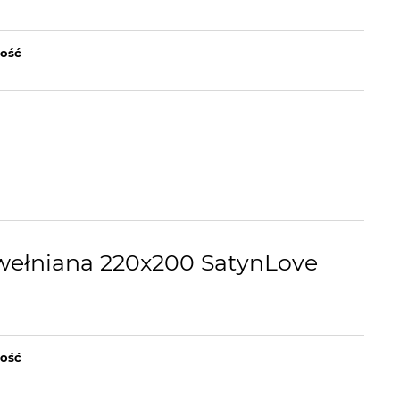
lość
awełniana 220x200 SatynLove
lość