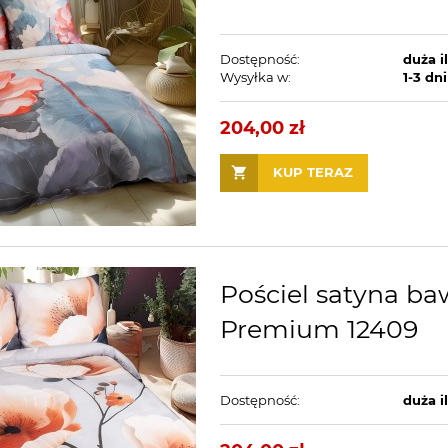
Dostępność:
duża i
Wysyłka w:
1-3 dni
204,00 zł
KUP TERAZ
Pościel satyna b
Premium 12409
Dostępność:
duża i