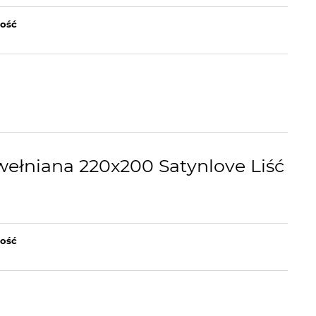
lość
wełniana 220x200 Satynlove Liść
lość