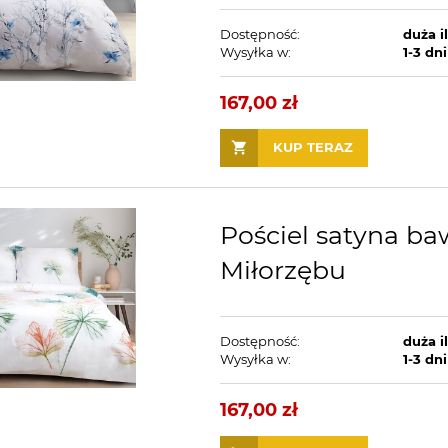
Dostępność:
duża i
Wysyłka w:
1-3 dni
167,00 zł
KUP TERAZ
Pościel satyna ba
Miłorzębu
Dostępność:
duża i
Wysyłka w:
1-3 dni
167,00 zł