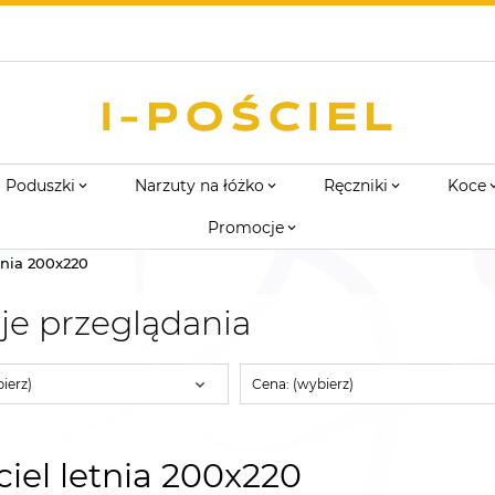
Poduszki
Narzuty na łóżko
Ręczniki
Koce
Promocje
tnia 200x220
je przeglądania
ierz)
Cena: (wybierz)
iel letnia 200x220