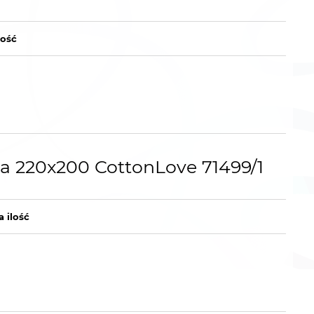
lość
na 220x200 CottonLove 71499/1
a ilość