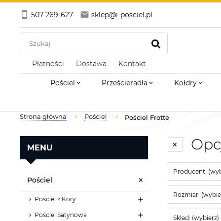
507-269-627
sklep@i-posciel.pl
Płatności
Dostawa
Kontakt
Pościel
Prześcieradła
Kołdry
Strona główna
Pościel
Pościel Frotte
Opc
MENU
Producent: (wyb
Pościel
Rozmiar: (wybie
Pościel z Kory
Pościel Satynowa
Skład: (wybierz)