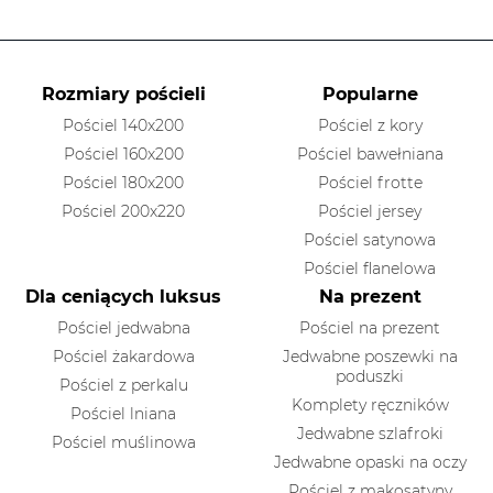
Rozmiary pościeli
Popularne
Pościel 140x200
Pościel z kory
Pościel 160x200
Pościel bawełniana
Pościel 180x200
Pościel frotte
Pościel 200x220
Pościel jersey
Pościel satynowa
Pościel flanelowa
Dla ceniących luksus
Na prezent
Pościel jedwabna
Pościel na prezent
Pościel żakardowa
Jedwabne poszewki na
poduszki
Pościel z perkalu
Komplety ręczników
Pościel lniana
Jedwabne szlafroki
Pościel muślinowa
Jedwabne opaski na oczy
Pościel z makosatyny