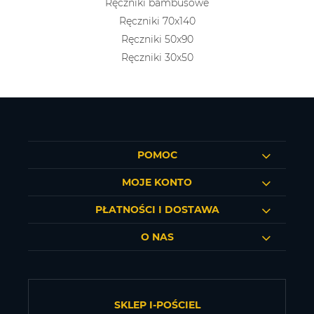
Ręczniki bambusowe
Ręczniki 70x140
Ręczniki 50x90
Ręczniki 30x50
POMOC
MOJE KONTO
PŁATNOŚCI I DOSTAWA
O NAS
SKLEP I-POŚCIEL