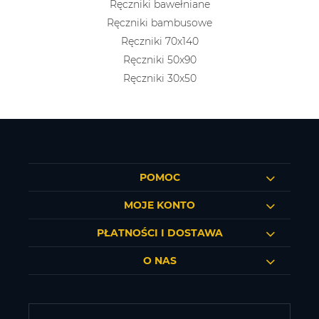
Ręczniki bawełniane
Ręczniki bambusowe
Ręczniki 70x140
Ręczniki 50x90
Ręczniki 30x50
POMOC
MOJE KONTO
PŁATNOŚCI I DOSTAWA
O NAS