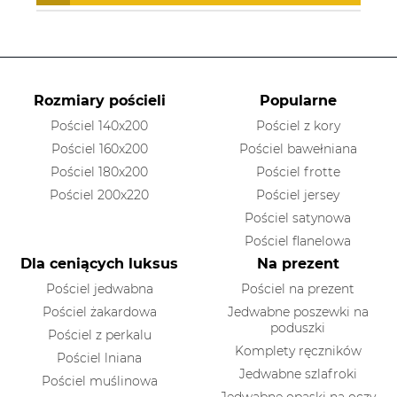
Rozmiary pościeli
Popularne
Pościel 140x200
Pościel z kory
Pościel 160x200
Pościel bawełniana
Pościel 180x200
Pościel frotte
Pościel 200x220
Pościel jersey
Pościel satynowa
Pościel flanelowa
Dla ceniących luksus
Na prezent
Pościel jedwabna
Pościel na prezent
Pościel żakardowa
Jedwabne poszewki na
poduszki
Pościel z perkalu
Komplety ręczników
Pościel lniana
Jedwabne szlafroki
Pościel muślinowa
Jedwabne opaski na oczy