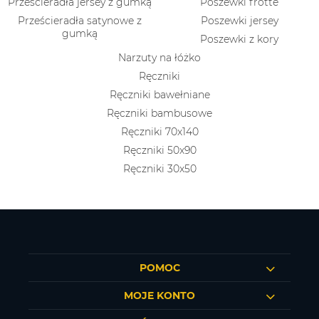
Prześcieradła jersey z gumką
Poszewki frotte
Prześcieradła satynowe z
Poszewki jersey
gumką
Poszewki z kory
Narzuty na łóżko
Ręczniki
Ręczniki bawełniane
Ręczniki bambusowe
Ręczniki 70x140
Ręczniki 50x90
Ręczniki 30x50
POMOC
MOJE KONTO