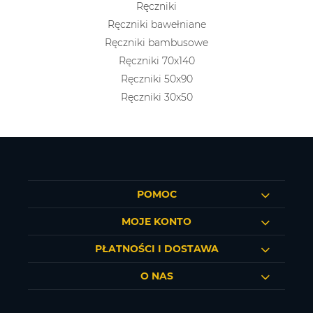
Ręczniki
Ręczniki bawełniane
Ręczniki bambusowe
Ręczniki 70x140
Ręczniki 50x90
Ręczniki 30x50
POMOC
MOJE KONTO
PŁATNOŚCI I DOSTAWA
O NAS