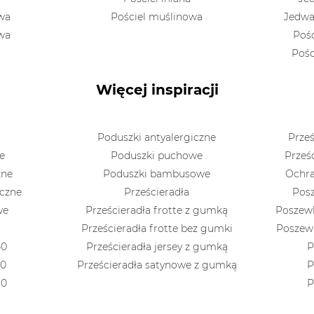
owa
Pościel muślinowa
Jedwa
owa
Poś
Pośc
Więcej inspiracji
Poduszki antyalergiczne
Prześ
e
Poduszki puchowe
Prześ
zne
Poduszki bambusowe
Ochra
iczne
Prześcieradła
Posz
we
Prześcieradła frotte z gumką
Poszewk
Prześcieradła frotte bez gumki
Poszewk
40
Prześcieradła jersey z gumką
P
70
Prześcieradła satynowe z gumką
P
80
P