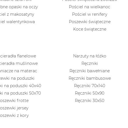
bne opaski na oczy
Pościel na wielkanoc
ciel z makosatyny
Pościel w renifery
iel walentynkowa
Poszewki świąteczne
Koce świąteczne
cieradła flanelowe
Narzuty na łóżko
cieradła muślinowe
Ręczniki
niacze na materac
Ręczniki bawełniane
ewki na poduszki
Ręczniki bambusowe
i na poduszki 40x40
Ręczniki 70x140
i na poduszki 50x70
Ręczniki 50x90
oszewki frotte
Ręczniki 30x50
oszewki jersey
oszewki z kory