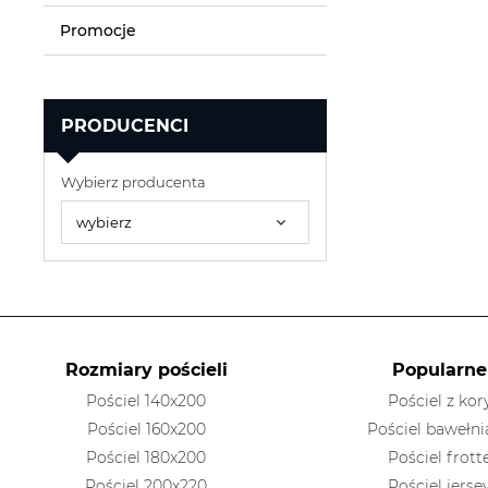
Promocje
PRODUCENCI
Wybierz producenta
Rozmiary pościeli
Popularne
Pościel 140x200
Pościel z kor
Pościel 160x200
Pościel bawełni
Pościel 180x200
Pościel frott
Pościel 200x220
Pościel jerse