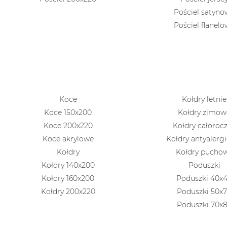
Pościel satyn
Pościel flanel
Koce
Kołdry letnie
Koce 150x200
Kołdry zimow
Koce 200x220
Kołdry całoroc
Koce akrylowe
Kołdry antyalerg
Kołdry
Kołdry pucho
Kołdry 140x200
Poduszki
Kołdry 160x200
Poduszki 40x
Kołdry 200x220
Poduszki 50x
Poduszki 70x