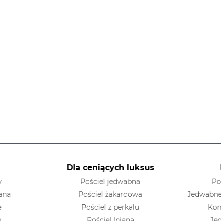
Dla ceniących luksus
y
Pościel jedwabna
Po
ana
Pościel żakardowa
Jedwabne
e
Pościel z perkalu
Kom
y
Pościel lniana
Je