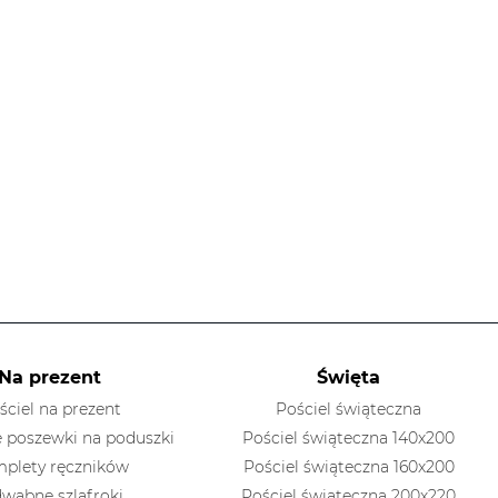
Na prezent
Święta
ściel na prezent
Pościel świąteczna
 poszewki na poduszki
Pościel świąteczna 140x200
plety ręczników
Pościel świąteczna 160x200
dwabne szlafroki
Pościel świąteczna 200x220