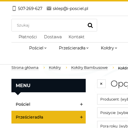
507-269-627
sklep@i-posciel.pl
Płatności
Dostawa
Kontakt
Pościel
Prześcieradła
Kołdry
Strona główna
Kołdry
Kołdry Bambusowe
Kołd
Opc
MENU
Producent: (wyb
Pościel
Poszycie: (wybie
Prześcieradła
Pora roku: (wybi