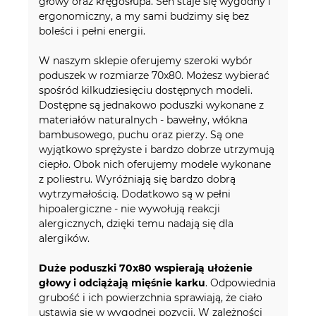
głowy oraz kręgosłupa. Sen staje się wygodny i
ergonomiczny, a my sami budzimy się bez
boleści i pełni energii.
W naszym sklepie oferujemy szeroki wybór
poduszek w rozmiarze 70x80. Możesz wybierać
spośród kilkudziesięciu dostępnych modeli.
Dostępne są jednakowo poduszki wykonane z
materiałów naturalnych - bawełny, włókna
bambusowego, puchu oraz pierzy. Są one
wyjątkowo sprężyste i bardzo dobrze utrzymują
ciepło. Obok nich oferujemy modele wykonane
z poliestru. Wyróżniają się bardzo dobrą
wytrzymałością. Dodatkowo są w pełni
hipoalergiczne - nie wywołują reakcji
alergicznych, dzięki temu nadają się dla
alergików.
Duże poduszki 70x80 wspierają ułożenie
głowy i odciążają mięśnie karku
. Odpowiednia
grubość i ich powierzchnia sprawiają, że ciało
ustawia się w wygodnej pozycji. W zależności