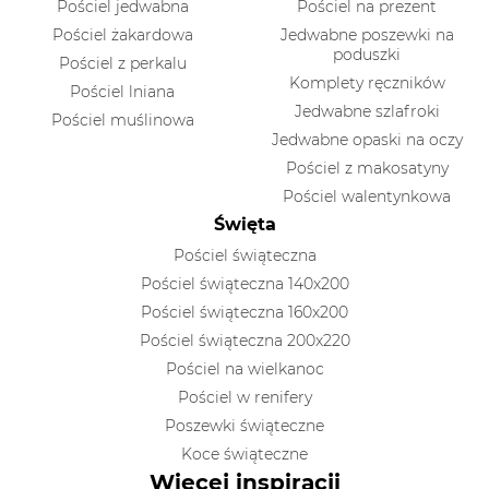
Pościel jedwabna
Pościel na prezent
Pościel żakardowa
Jedwabne poszewki na
poduszki
Pościel z perkalu
Komplety ręczników
Pościel lniana
Jedwabne szlafroki
Pościel muślinowa
Jedwabne opaski na oczy
Pościel z makosatyny
Pościel walentynkowa
Święta
Pościel świąteczna
Pościel świąteczna 140x200
Pościel świąteczna 160x200
Pościel świąteczna 200x220
Pościel na wielkanoc
Pościel w renifery
Poszewki świąteczne
Koce świąteczne
Więcej inspiracji