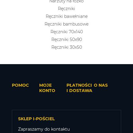
Narzuty na łóżko
Ręczniki
Ręczniki bawełniane
Ręczniki bambusowe
Ręczniki 70x140
Ręczniki 50x90
Ręczniki 30x50
POMOC
MOJE
PŁATNOŚCI
O NAS
KONTO
I DOSTAWA
SKLEP I-POŚCIEL
Zapraszamy do kontaktu