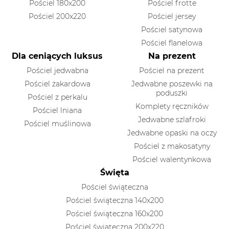
Pościel 180x200
Pościel frotte
Pościel 200x220
Pościel jersey
Pościel satynowa
Pościel flanelowa
Dla ceniących luksus
Na prezent
Pościel jedwabna
Pościel na prezent
Pościel żakardowa
Jedwabne poszewki na
poduszki
Pościel z perkalu
Komplety ręczników
Pościel lniana
Jedwabne szlafroki
Pościel muślinowa
Jedwabne opaski na oczy
Pościel z makosatyny
Pościel walentynkowa
Święta
Pościel świąteczna
Pościel świąteczna 140x200
Pościel świąteczna 160x200
Pościel świąteczna 200x220