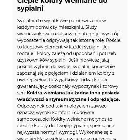
Ciepłe kołdry wełniane do
sypialni
Sypialnia to wyjątkowe pomieszczenie w
każdym domu czy mieszkaniu. Służy
wypoczynkowi i relaksowi i dlatego jej wystrój i
wyposażenie odgrywają tak istotną rolę. Pościel
to kluczowy element w każdej sypialni. Jej
rodzaje i kolory zależą od upodobań i potrzeb
użytkowników sypialni. Jeśli nie wiesz jaką
pościel wybrać do swojej sypialni, koniecznie
zapoznaj się z pojęciem i działaniem kołdry z
owczej wełny. To wyjątkowy rodzaj kołder
gwarantujący doskonały wypoczynek i zdrowy
sen.
Kołdra wełniana jak żadna inna posiada
właściwości antyreumatyczne i odprężające.
Odpoczynek pod takim okryciem zawsze
oznacza wysoki komfort i cudowne
samopoczucie. Kołdry wełniane merynos to
idealne kołdry do Twojej sypialni, spełniające
najwyższe normy i wymogi. Wykonane są z
wysokiej klasy wełny z owiec rasy merynos, są