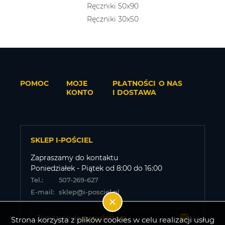
Ręczniki 50x90
Ręczniki 30x50
POMOC
MOJE
PŁATNOŚCI
O NAS
KONTO
I DOSTAWA
SKLEP I-POŚCIEL
Zapraszamy do kontaktu
Poniedziałek - Piątek od 8:00 do 16:00
Tel.:
507-269-627
E-mail:
sklep@i-posciel.pl
Zapisz się do 
newslettera
Strona korzysta z plików cookies w celu realizacji usług