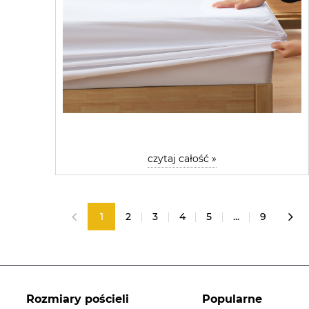
czytaj całość »
1
2
3
4
5
...
9
«
»
Rozmiary pościeli
Popularne