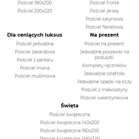
Pościel 180x200
Pościel frotte
Pościel 200x220
Pościel jersey
Pościel satynowa
Pościel flanelowa
Dla ceniących luksus
Na prezent
Pościel jedwabna
Pościel na prezent
Pościel żakardowa
Jedwabne poszewki na
poduszki
Pościel z perkalu
Komplety ręczników
Pościel lniana
Jedwabne szlafroki
Pościel muślinowa
Jedwabne opaski na oczy
Pościel z makosatyny
Pościel walentynkowa
Święta
Pościel świąteczna
Pościel świąteczna 140x200
Pościel świąteczna 160x200
Pościel świąteczna 200x220