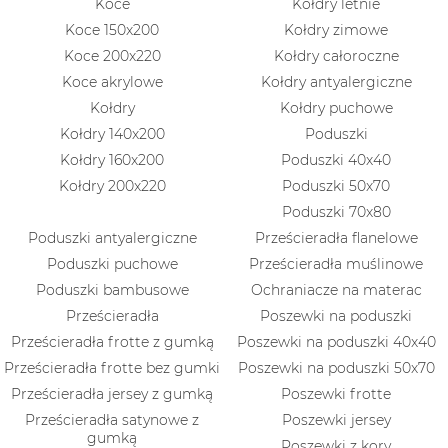
Koce
Kołdry letnie
Koce 150x200
Kołdry zimowe
Koce 200x220
Kołdry całoroczne
Koce akrylowe
Kołdry antyalergiczne
Kołdry
Kołdry puchowe
Kołdry 140x200
Poduszki
Kołdry 160x200
Poduszki 40x40
Kołdry 200x220
Poduszki 50x70
Poduszki 70x80
Poduszki antyalergiczne
Prześcieradła flanelowe
Poduszki puchowe
Prześcieradła muślinowe
Poduszki bambusowe
Ochraniacze na materac
Prześcieradła
Poszewki na poduszki
Prześcieradła frotte z gumką
Poszewki na poduszki 40x40
Prześcieradła frotte bez gumki
Poszewki na poduszki 50x70
Prześcieradła jersey z gumką
Poszewki frotte
Prześcieradła satynowe z
Poszewki jersey
gumką
Poszewki z kory