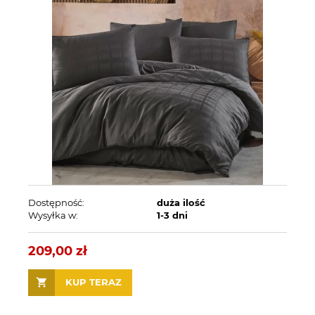
Dostępność:
duża ilość
Wysyłka w:
1-3 dni
209,00 zł
KUP TERAZ