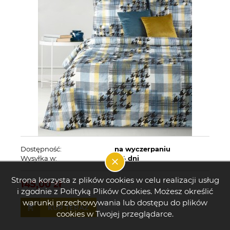
Dostępność:
na wyczerpaniu
Wysyłka w:
2-4 dni
Strona korzysta z plików cookies w celu realizacji usług
145,00 zł
i zgodnie z Polityką Plików Cookies. Możesz określić
warunki przechowywania lub dostępu do plików
KUP TERAZ
cookies w Twojej przeglądarce.