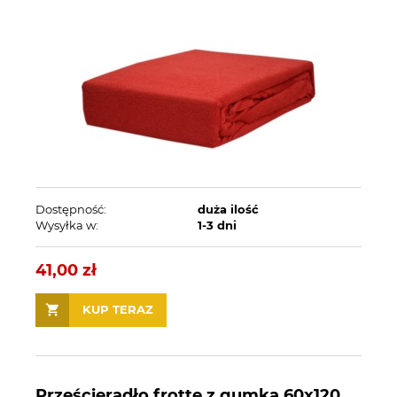
Dostępność:
duża ilość
Wysyłka w:
1-3 dni
41,00 zł
KUP TERAZ
Prześcieradło frotte z gumką 60x120