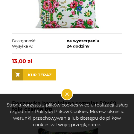
Dostępność:
na wyczerpaniu
Wysyłka w:
24 godziny
13,00 zł
KUP TERAZ
Poszewka bawełniana rozmiar 50x60
Strona korzysta z plików cookies w celu realizacji usług
folk czarne tło
i zgodnie z Polityką Plików Cookies. Możesz określić
warunki przechowywania lub dostępu do plików
cookies w Twojej przeglądarce.