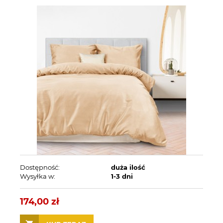
Dostępność:
duża ilość
Wysyłka w:
1-3 dni
174,00 zł