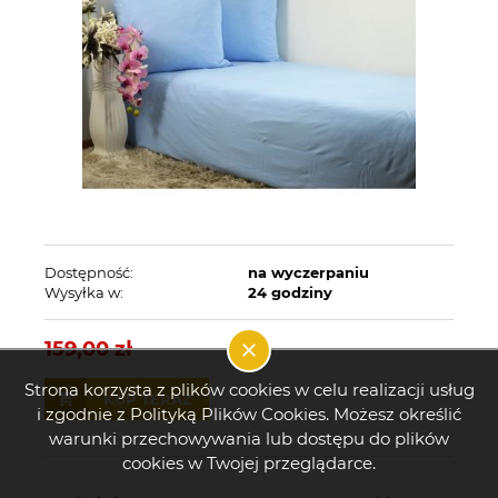
Dostępność:
na wyczerpaniu
Wysyłka w:
24 godziny
159,00 zł
Strona korzysta z plików cookies w celu realizacji usług
KUP TERAZ
i zgodnie z Polityką Plików Cookies. Możesz określić
warunki przechowywania lub dostępu do plików
cookies w Twojej przeglądarce.