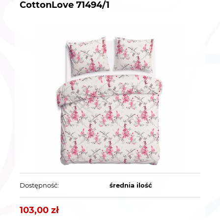
CottonLove 71494/1
Dostępność:
średnia ilość
103,00 zł