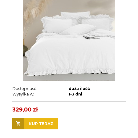
Dostępność:
duża ilość
Wysyłka w:
1-3 dni
329,00 zł
KUP TERAZ