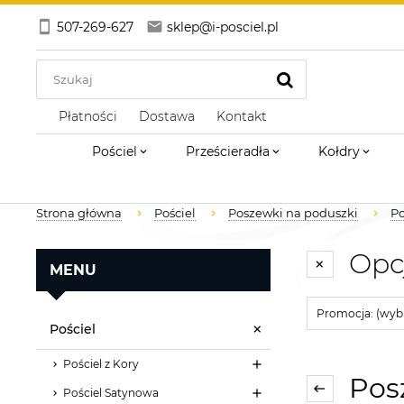
507-269-627
sklep@i-posciel.pl
Płatności
Dostawa
Kontakt
Pościel
Prześcieradła
Kołdry
Strona główna
Pościel
Poszewki na poduszki
Po
Opc
MENU
Promocja: (wybi
Pościel
Pościel z Kory
Posz
Pościel Satynowa