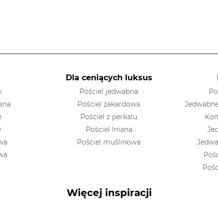
Dla ceniących luksus
y
Pościel jedwabna
Po
ana
Pościel żakardowa
Jedwabne
e
Pościel z perkalu
Kom
y
Pościel lniana
Je
owa
Pościel muślinowa
Jedwa
owa
Poś
Pośc
Więcej inspiracji