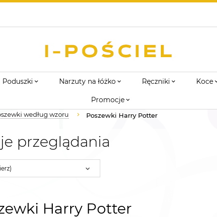
Poduszki
Narzuty na łóżko
Ręczniki
Koce
Promocje
szewki według wzoru
Poszewki Harry Potter
je przeglądania
erz)
ewki Harry Potter