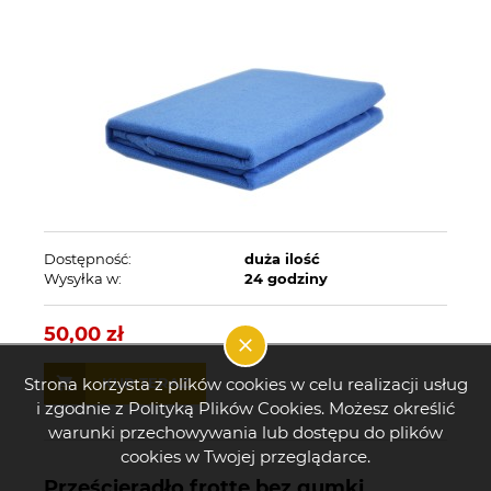
Dostępność:
duża ilość
Wysyłka w:
24 godziny
50,00 zł
Strona korzysta z plików cookies w celu realizacji usług
KUP TERAZ
i zgodnie z Polityką Plików Cookies. Możesz określić
warunki przechowywania lub dostępu do plików
cookies w Twojej przeglądarce.
Prześcieradło frotte bez gumki