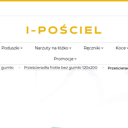
Poduszki
Narzuty na łóżko
Ręczniki
Koce
Promocje
ez gumki
Prześcieradła frotte bez gumki 120x200
Prześciera