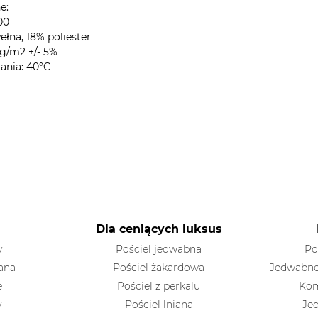
e:
00
łna, 18% poliester
g/m2 +/- 5%
ania: 40°C
Dla ceniących luksus
y
Pościel jedwabna
Po
ana
Pościel żakardowa
Jedwabne
e
Pościel z perkalu
Kom
y
Pościel lniana
Je