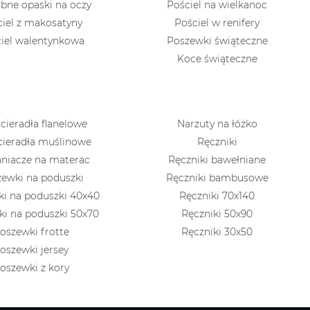
bne opaski na oczy
Pościel na wielkanoc
ciel z makosatyny
Pościel w renifery
iel walentynkowa
Poszewki świąteczne
Koce świąteczne
cieradła flanelowe
Narzuty na łóżko
cieradła muślinowe
Ręczniki
niacze na materac
Ręczniki bawełniane
ewki na poduszki
Ręczniki bambusowe
i na poduszki 40x40
Ręczniki 70x140
i na poduszki 50x70
Ręczniki 50x90
oszewki frotte
Ręczniki 30x50
oszewki jersey
oszewki z kory