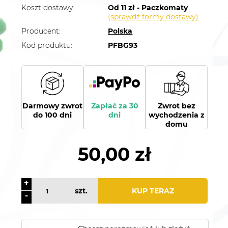
Koszt dostawy:
Od 11 zł - Paczkomaty
(sprawdź formy dostawy)
Producent:
Polska
Kod produktu:
PFBG93
Darmowy zwrot
Zapłać za 30
Zwrot bez
do 100 dni
dni
wychodzenia z
domu
50,00 zł
+
szt.
KUP TERAZ
-