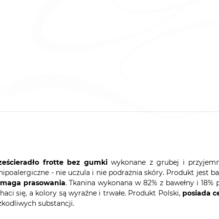
ześcieradło frotte bez gumki
wykonane z grubej i przyjemne
 hipoalergiczne - nie uczula i nie podrażnia skóry. Produkt jest 
ymaga prasowania
. Tkanina wykonana w 82% z bawełny i 18% po
haci się, a kolory są wyraźne i trwałe. Produkt Polski,
posiada c
zkodliwych substancji.