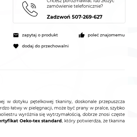
Chcesz porozmawiać lub złożyć
zamówienie telefonicznie?
Zadzwoń 507-269-627
zapytaj o produkt
poleć znajomemu
dodaj do przechowalni
j w dotyku pętelkowej tkaniny, doskonale przepuszcza
bardzo łatwy w pielęgnacji, może być prany w pralce, szybko
liestru wyróżnia się wytrzymałością, dobrze znosi częste
ertyfikat Oeko-tex standard
, który potwierdza, że tkanina