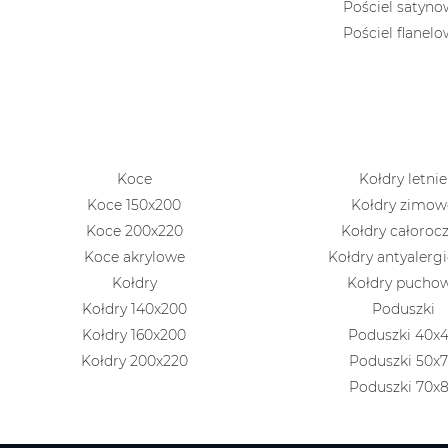
Pościel satyn
Pościel flanel
Koce
Kołdry letnie
Koce 150x200
Kołdry zimow
Koce 200x220
Kołdry całoroc
Koce akrylowe
Kołdry antyalerg
Kołdry
Kołdry pucho
Kołdry 140x200
Poduszki
Kołdry 160x200
Poduszki 40x
Kołdry 200x220
Poduszki 50x
Poduszki 70x