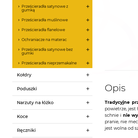
Prześcieradła satynowe z
gumką
Prześcieradła muślinowe
Prześcieradła flanelowe
Ochraniacze na materac
Prześcieradła satynowe bez
gumki
Prześcieradła nieprzemakalne
Kołdry
Opis
Poduszki
Tradycyjne pr
Narzuty na łóżko
powietrze, jest
schnie i
nie w
Koce
pranie, nie mec
jest wolna od s
Ręczniki