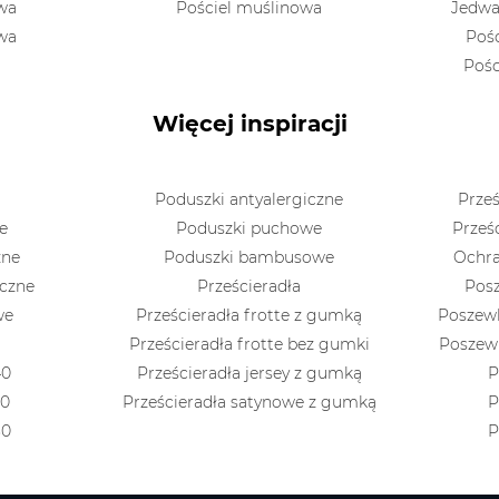
owa
Pościel muślinowa
Jedwa
owa
Poś
Pośc
Więcej inspiracji
Poduszki antyalergiczne
Prześ
e
Poduszki puchowe
Prześ
zne
Poduszki bambusowe
Ochra
iczne
Prześcieradła
Posz
we
Prześcieradła frotte z gumką
Poszewk
Prześcieradła frotte bez gumki
Poszewk
40
Prześcieradła jersey z gumką
P
70
Prześcieradła satynowe z gumką
P
80
P