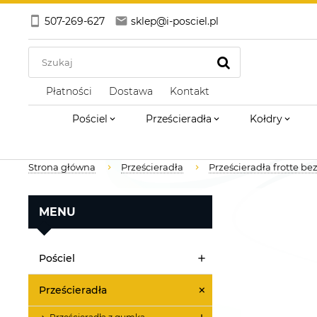
507-269-627
sklep@i-posciel.pl
Płatności
Dostawa
Kontakt
Pościel
Prześcieradła
Kołdry
Strona główna
Prześcieradła
Prześcieradła frotte b
MENU
Pościel
Prześcieradła