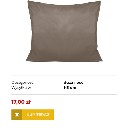
Dostępność:
duża ilość
Wysyłka w:
1-3 dni
17,00 zł
KUP TERAZ