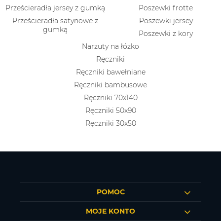
Prześcieradła jersey z gumką
Poszewki frotte
Prześcieradła satynowe z
Poszewki jersey
gumką
Poszewki z kory
Narzuty na łóżko
Ręczniki
Ręczniki bawełniane
Ręczniki bambusowe
Ręczniki 70x140
Ręczniki 50x90
Ręczniki 30x50
POMOC
MOJE KONTO