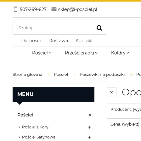
507-269-627
sklep@i-posciel.pl
Płatności
Dostawa
Kontakt
Pościel
Prześcieradła
Kołdry
Strona główna
Pościel
Poszewki na poduszki
Po
Opc
MENU
Producent: (wyb
Pościel
Cena: (wybierz)
Pościel z Kory
Pościel Satynowa