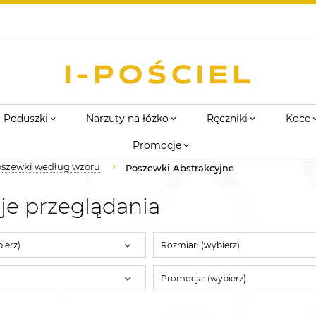
Poduszki
Narzuty na łóżko
Ręczniki
Koce
Promocje
szewki według wzoru
Poszewki Abstrakcyjne
je przeglądania
ierz)
Rozmiar: (wybierz)
Promocja: (wybierz)