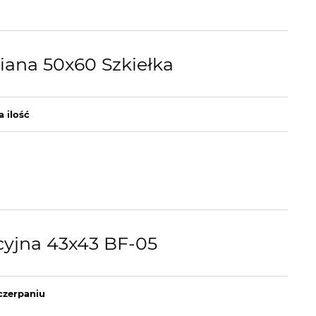
ana 50x60 Szkiełka
a ilość
yjna 43x43 BF-05
czerpaniu