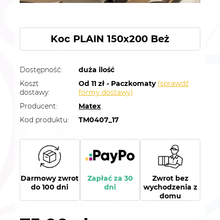
Koc PLAIN 150x200 Beż
Dostępność:
duża ilość
Koszt
Od 11 zł - Paczkomaty
(sprawdź
dostawy:
formy dostawy)
Producent:
Matex
Kod produktu:
TM0407_17
Darmowy zwrot
Zapłać za 30
Zwrot bez
do 100 dni
dni
wychodzenia z
domu