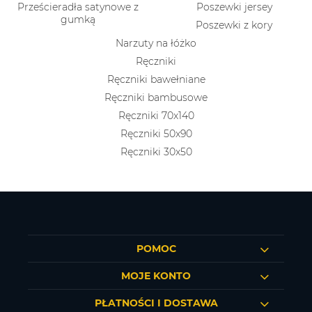
Prześcieradła satynowe z
Poszewki jersey
gumką
Poszewki z kory
Narzuty na łóżko
Ręczniki
Ręczniki bawełniane
Ręczniki bambusowe
Ręczniki 70x140
Ręczniki 50x90
Ręczniki 30x50
POMOC
MOJE KONTO
PŁATNOŚCI I DOSTAWA