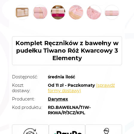
Komplet Ręczników z bawełny w
pudełku Tiwano Róż Kwarcowy 3
Elementy
Dostępność:
średnia ilość
Koszt
Od 11 zł - Paczkomaty
(sprawdź
dostawy:
formy dostawy)
Producent:
Darymex
Kod produktu:
RD.BAWEŁNA/TIW-
RKWA/P/3CZ/KPL