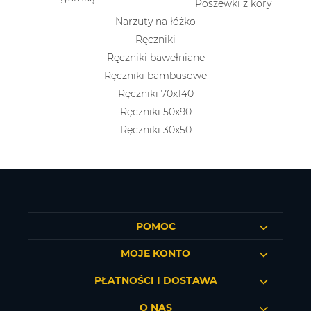
Poszewki z kory
Narzuty na łóżko
Ręczniki
Ręczniki bawełniane
Ręczniki bambusowe
Ręczniki 70x140
Ręczniki 50x90
Ręczniki 30x50
POMOC
MOJE KONTO
PŁATNOŚCI I DOSTAWA
O NAS