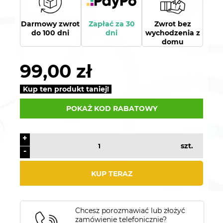
Darmowy zwrot
Zapłać za 30
Zwrot bez
do 100 dni
dni
wychodzenia z
domu
99,00 zł
Kup ten produkt taniej!
POKAŻ KOD RABATOWY
+
szt.
-
KUP TERAZ
Chcesz porozmawiać lub złożyć
zamówienie telefonicznie?