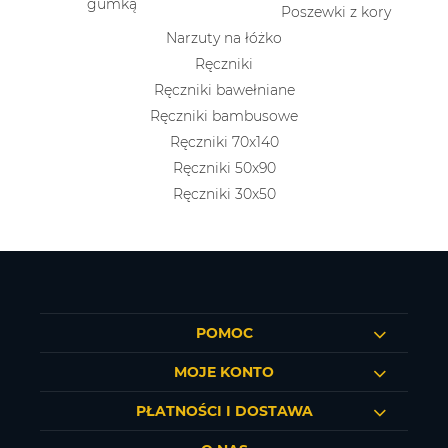
gumką
Poszewki z kory
Narzuty na łóżko
Ręczniki
Ręczniki bawełniane
Ręczniki bambusowe
Ręczniki 70x140
Ręczniki 50x90
Ręczniki 30x50
POMOC
MOJE KONTO
PŁATNOŚCI I DOSTAWA